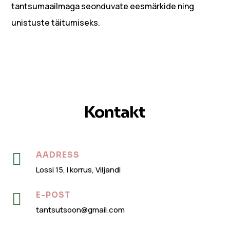
tantsumaailmaga seonduvate eesmärkide ning
unistuste täitumiseks.
Kontakt

AADRESS
Lossi 15, I korrus, Viljandi

E-POST
tantsutsoon@gmail.com