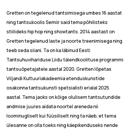
Gretten on tegelenud tantsimisega umbes 16 aastat
ning tantsukoolis Semiir said tema põhilisteks
stiilideks hip hop ning showtants. 2014 aastast on
Gretten tegelenud laste ja noorte treenimisega ning
teeb seda siiani. Ta on ka läbinud Eesti
Tantsuhuvihariduse Liidu täiendkoolituse programmi
tantsuõpetajatele aastal 2020. Gretten lõpetas
Viljandi Kultuuriakadeemia etenduskunstide
osakonna tantsukunsti spetsialisti erialal 2025.
aastal. Tema jaoks on kõige olulisem tantsutundide
andmise juures aidata noortel areneda nii
loominugliselt kui füüsiliselt ning ta näeb, et tema
ülesanne on olla toeks ning käepikenduseks nende