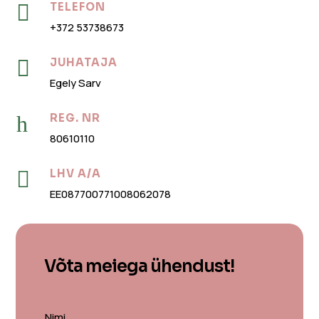

TELEFON
+372 53738673

JUHATAJA
Egely Sarv
h
REG. NR
80610110

LHV A/A
EE087700771008062078
Võta meiega ühendust!