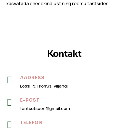
kasvatada enesekindlust ning rõõmu tantsides.
Kontakt

AADRESS
Lossi 15, I korrus, Viljandi

E-POST
tantsutsoon@gmail.com

TELEFON