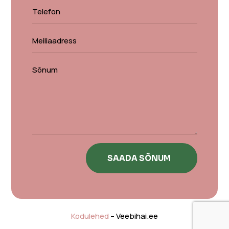
SAADA SÕNUM
Kodulehed
– Veebihai.ee