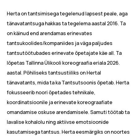
Herta on tantsimisega tegelenud lapsest peale, aga
tänavatantsuga hakkas ta tegelema aastal 2016. Ta
on käinud end arendamas erinevates
tantsukoolides/kompaniides ja väga paljudes
tantsutöötubades erinevate õpetajate käe all. Ta
lõpetas Tallinna Ülikooli koreograafia eriala 2026.
aastal. Põhiliseks tantsustiiliks on Hertal
tänavatants, mida ta ka Tantsutsoonis õpetab. Herta
fokusseerib noori õpetades tehnikale,
koordinatsioonile ja erinevate koreograafiate
omandamise oskuse arendamisele. Samuti töötab ta
lavalise kohalolu ning aktiivse emotsioonide
kasutamisega tantsus. Herta eesmärgiks on noortes