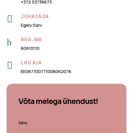
+372 53738673

JUHATAJA
Egely Sarv
h
REG. NR
80610110

LHV A/A
EE087700771008062078
Võta meiega ühendust!