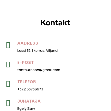
Kontakt

AADRESS
Lossi 15, I korrus, Viljandi

E-POST
tantsutsoon@gmail.com

TELEFON
+372 53738673

JUHATAJA
Egely Sarv