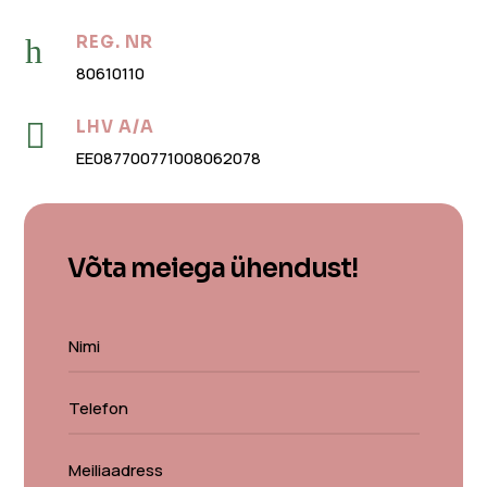
h
REG. NR
80610110

LHV A/A
EE087700771008062078
Võta meiega ühendust!