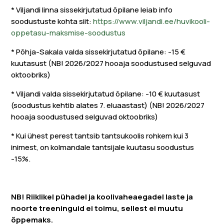
* Viljandi linna sissekirjutatud õpilane leiab info
soodustuste kohta siit:
https://www.viljandi.ee/huvikooli-
oppetasu-maksmise-soodustus
* Põhja-Sakala valda sissekirjutatud õpilane: -15 €
kuutasust (NB! 2026/2027 hooaja soodustused selguvad
oktoobriks)
* Viljandi valda sissekirjutatud õpilane: -10 € kuutasust
(soodustus kehtib alates 7. eluaastast) (NB! 2026/2027
hooaja soodustused selguvad oktoobriks)
* Kui ühest perest tantsib tantsukoolis rohkem kui 3
inimest, on kolmandale tantsijale kuutasu soodustus
-15%.
​​NB! Riiklikel pühadel ja koolivaheaegadel laste ja
noorte treeninguid ei toimu, sellest ei muutu
õppemaks.