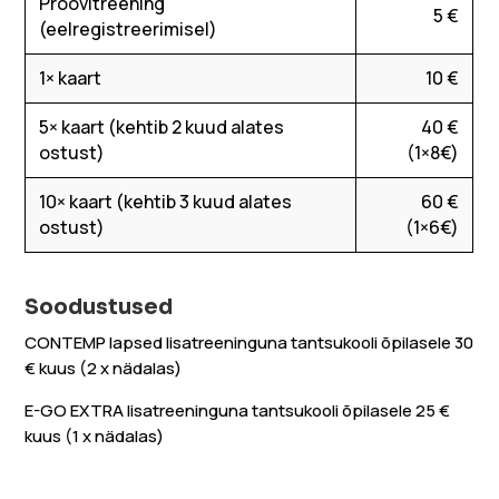
Proovitreening
5 €
(eelregistreerimisel)
1× kaart
10 €
5× kaart (kehtib 2 kuud alates
40 €
ostust)
(1×8€)
10× kaart (kehtib 3 kuud alates
60 €
ostust)
(1×6€)
Soodustused
CONTEMP lapsed lisatreeninguna tantsukooli õpilasele 30
€ kuus (2 x nädalas)
E-GO EXTRA lisatreeninguna tantsukooli õpilasele 25 €
kuus (1 x nädalas)