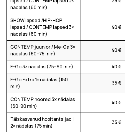
lapsed / CONTEMP lapsed 2×
35 €
nädalas (60 min)
SHOW lapsed /HIP-HOP
lapsed / CONTEMP lapsed 3×
40 €
nädalas (60 min)
CONTEMP juunior / Me-Ga 3×
40 €
nädalas (60–75 min)
E-Go 3× nädalas (75–90 min)
40 €
E-Go Extra 1× nädalas (150
35 €
min)
CONTEMP noored 3x nädalas
40 €
(60-90 min)
Täiskasvanud hobitantsijad I
35 €
2× nädalas (75 min)