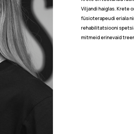
Viljandi haiglas. Krete 
füsioterapeudi eriala n
rehabilitatsiooni spetsi
mitmeid erinevaid tree