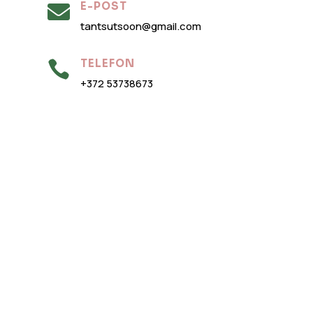
E-POST

tantsutsoon@gmail.com
TELEFON

+372 53738673