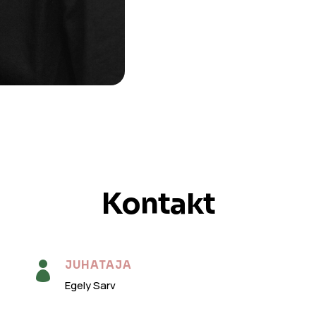
Kontakt
JUHATAJA

Egely Sarv