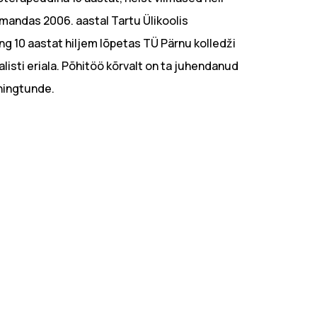
omandas 2006. aastal Tartu Ülikoolis
ing 10 aastat hiljem lõpetas TÜ Pärnu kolledži
alisti eriala. Põhitöö kõrvalt on ta juhendanud
ningtunde.