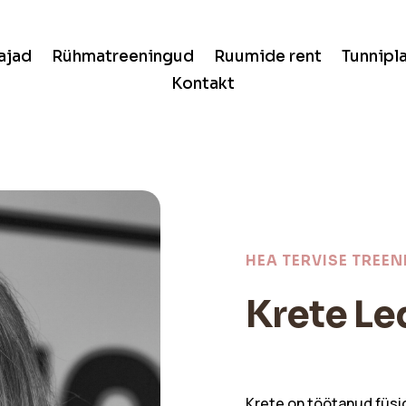
ajad
Rühmatreeningud
Ruumide rent
Tunnipl
Kontakt
HEA TERVISE TREE
Krete Le
Krete on töötanud füsio