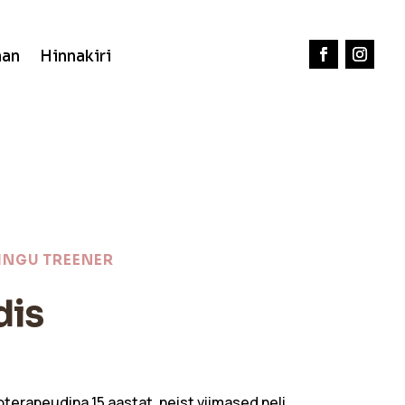
aan
Hinnakiri
NINGU TREENER
dis
terapeudina 15 aastat, neist viimased neli