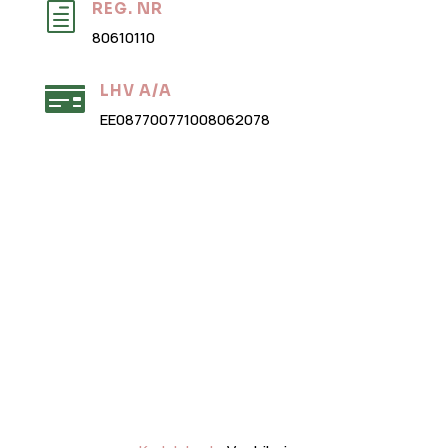
REG. NR
h
80610110
LHV A/A

EE087700771008062078