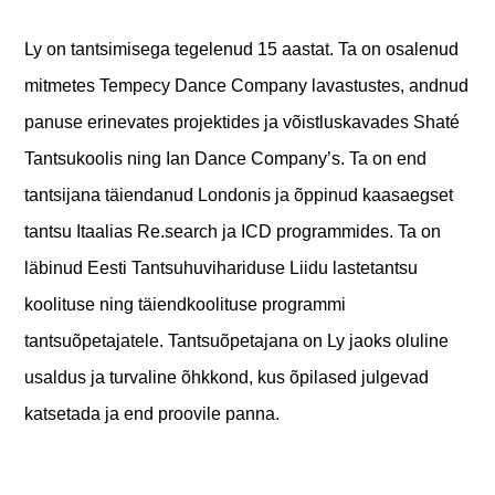
Ly on tantsimisega tegelenud 15 aastat. Ta on osalenud
mitmetes Tempecy Dance Company lavastustes, andnud
panuse erinevates projektides ja võistluskavades Shaté
Tantsukoolis ning Ian Dance Company’s.
Ta on end
tantsijana täiendanud Londonis ja õppinud kaasaegset
tantsu Itaalias Re.search ja ICD programmides. Ta on
läbinud Eesti Tantsuhuvihariduse Liidu lastetantsu
koolituse ning täiendkoolituse programmi
tantsuõpetajatele.
Tantsuõpetajana on Ly jaoks oluline
usaldus ja turvaline õhkkond, kus õpilased julgevad
katsetada ja end proovile panna.