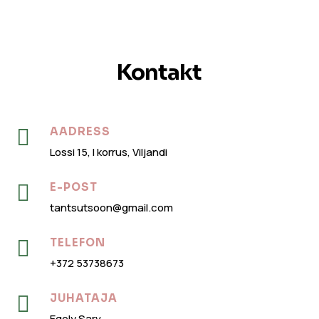
Kontakt

AADRESS
Lossi 15, I korrus, Viljandi

E-POST
tantsutsoon@gmail.com

TELEFON
+372 53738673

JUHATAJA
Egely Sarv