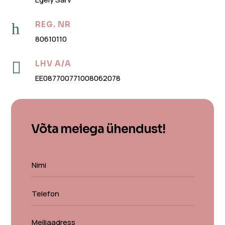
h
REG. NR
80610110

LHV A/A
EE087700771008062078
Võta meiega ühendust!